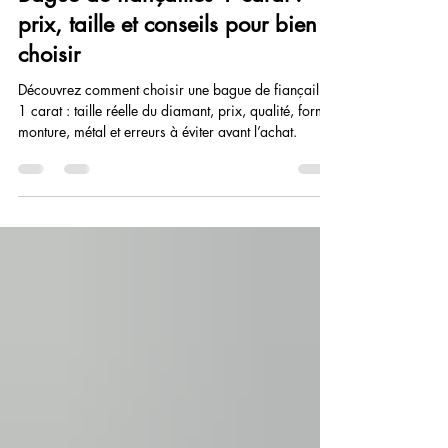
Pirma Paris
24 juin
11 min de lecture
Bague de fiançailles 1 carat :
prix, taille et conseils pour bien
choisir
Découvrez comment choisir une bague de fiançailles
1 carat : taille réelle du diamant, prix, qualité, forme,
monture, métal et erreurs à éviter avant l’achat.