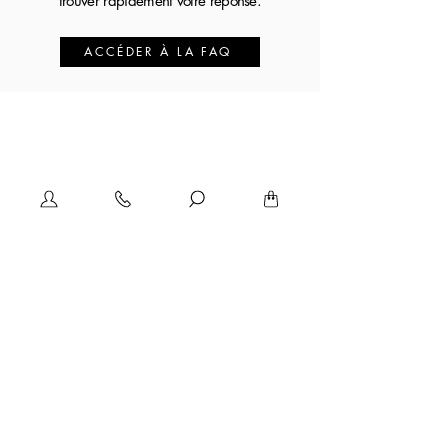
trouver rapidement votre réponse.
ACCÉDER À LA FAQ
Nos bagues de fiançailles
Sur-mesure
La Maison
Le diamant PIRMA Paris
SERVICE CLIENT
Nous contacter
Livraison & retours
Garantie & SAV
Paiement sécurisé
Guide des tailles