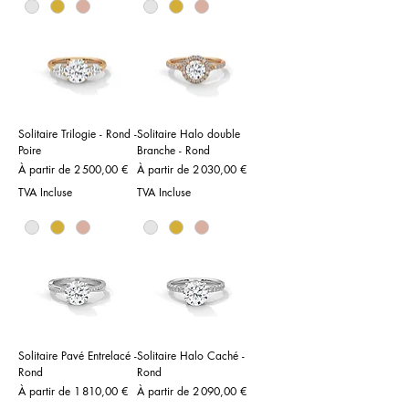
Solitaire Trilogie - Rond -
Solitaire Halo double
Poire
Branche - Rond
Prix promotionnel
Prix promotionnel
À partir de
2 500,00 €
À partir de
2 030,00 €
TVA Incluse
TVA Incluse
Solitaire Pavé Entrelacé -
Solitaire Halo Caché -
Rond
Rond
Prix promotionnel
Prix promotionnel
À partir de
1 810,00 €
À partir de
2 090,00 €