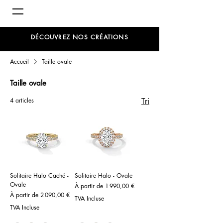
DÉCOUVREZ NOS CRÉATIONS
Accueil
Taille ovale
Taille ovale
4 articles
Tri
Solitaire Halo Caché -
Solitaire Halo - Ovale
Ovale
Prix promotionnel
À partir de
1 990,00 €
Prix promotionnel
À partir de
2 090,00 €
TVA Incluse
TVA Incluse