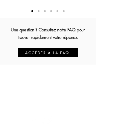
Une question ? Consultez notre FAQ pour
trouver rapidement votre réponse.
ACCÉDER À LA FAQ
Nos bagues de fiançailles
Sur-mesure
La Maison
Le diamant PIRMA Paris