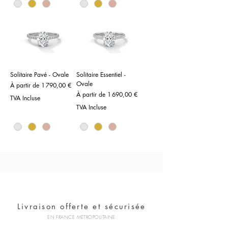
Solitaire Pavé - Ovale
Solitaire Essentiel -
Ovale
Prix promotionnel
À partir de
1 790,00 €
Prix promotionnel
À partir de
1 690,00 €
TVA Incluse
TVA Incluse
Livraison offerte et sécurisée
EN FRANCE MÉTROPOLITAINE